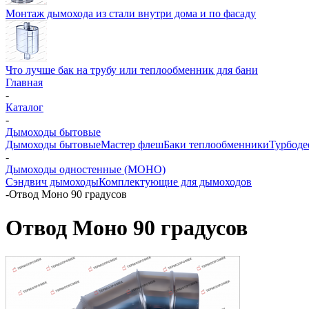
Монтаж дымохода из стали внутри дома и по фасаду
Что лучше бак на трубу или теплообменник для бани
Главная
-
Каталог
-
Дымоходы бытовые
Дымоходы бытовые
Мастер флеш
Баки теплообменники
Турбоде
-
Дымоходы одностенные (МОНО)
Сэндвич дымоходы
Комплектующие для дымоходов
-
Отвод Моно 90 градусов
Отвод Моно 90 градусов