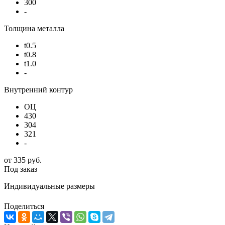
300
-
Толщина металла
t0.5
t0.8
t1.0
-
Внутренний контур
ОЦ
430
304
321
-
от
335 руб.
Под заказ
Индивидуальные размеры
Поделиться