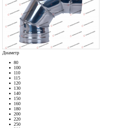
Диаметр
80
100
110
115
120
130
140
150
160
180
200
220
250