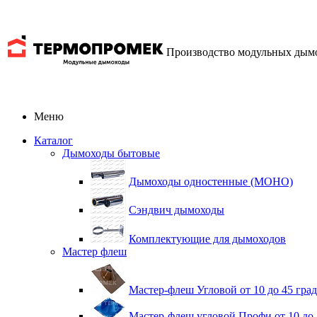
Производство модульных дым
Меню
Каталог
Дымоходы бытовые
Дымоходы одностенные (МОНО)
Сэндвич дымоходы
Комплектующие для дымоходов
Мастер флеш
Мастер-флеш Угловой от 10 до 45 гра
Мастер-флеш угловой Профи от 10 до 