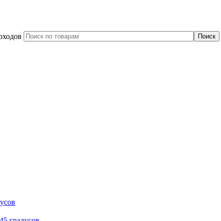
оходов
дусов
45 градусов