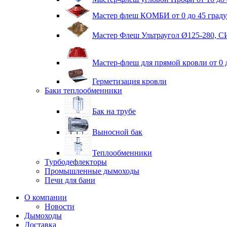
Мастер флеш КОМБИ от 0 до 45 граду
Мастер Флеш Ультраугол Ø125-280, 
Мастер-флеш для прямой кровли от 0 
Герметизация кровли
Баки теплообменники
Бак на трубе
Выносной бак
Теплообменники
Турбодефлекторы
Промышленные дымоходы
Печи для бани
О компании
Новости
Дымоходы
Доставка