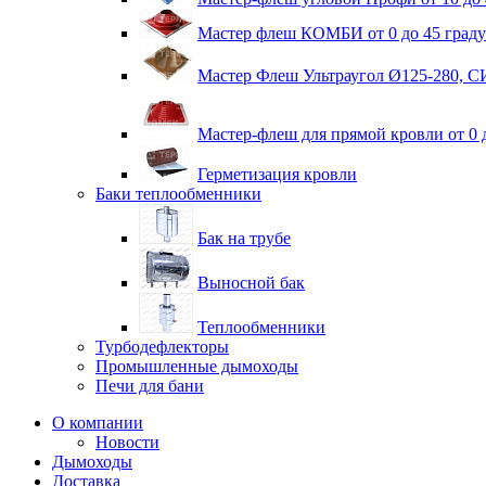
Мастер флеш КОМБИ от 0 до 45 граду
Мастер Флеш Ультраугол Ø125-280, 
Мастер-флеш для прямой кровли от 0 
Герметизация кровли
Баки теплообменники
Бак на трубе
Выносной бак
Теплообменники
Турбодефлекторы
Промышленные дымоходы
Печи для бани
О компании
Новости
Дымоходы
Доставка