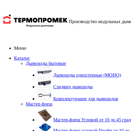
Производство модульных дым
Меню
Каталог
Дымоходы бытовые
Дымоходы одностенные (МОНО)
Сэндвич дымоходы
Комплектующие для дымоходов
Мастер флеш
Мастер-флеш Угловой от 10 до 45 гра
Мастер-флеш угловой Профи от 10 до 