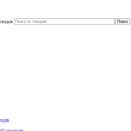
оходов
дусов
45 градусов