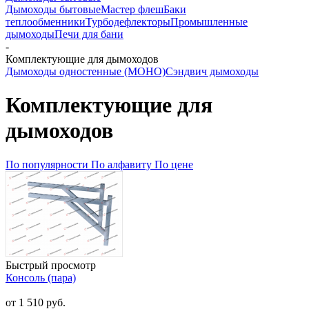
Дымоходы бытовые
Мастер флеш
Баки
теплообменники
Турбодефлекторы
Промышленные
дымоходы
Печи для бани
-
Комплектующие для дымоходов
Дымоходы одностенные (МОНО)
Сэндвич дымоходы
Комплектующие для
дымоходов
По популярности
По алфавиту
По цене
Быстрый просмотр
Консоль (пара)
от 1 510 руб.